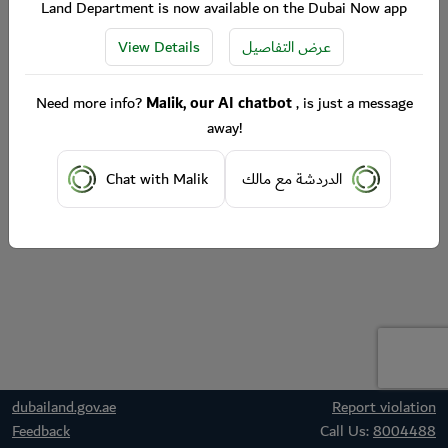
Land Department is now available on the Dubai Now app
View Details
عرض التفاصيل
Need more info?
Malik, our AI chatbot
, is just a message
away!
Chat with Malik
الدردشة مع مالك
dubailand.gov.ae
Report violation
Feedback
Call Us:
8004488