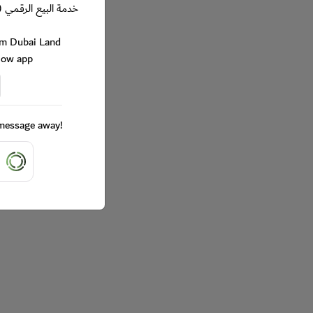
خدمة البيع الرقمي (
rom Dubai Land
Now app
a message away!