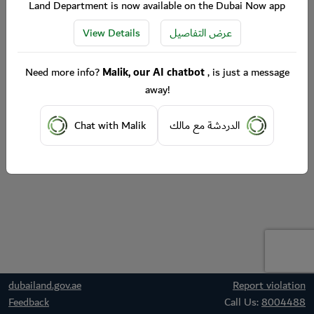
Land Department is now available on the Dubai Now app
View Details
عرض التفاصيل
Need more info?
Malik, our AI chatbot
, is just a message
away!
Chat with Malik
الدردشة مع مالك
dubailand.gov.ae
Report violation
Feedback
Call Us:
8004488