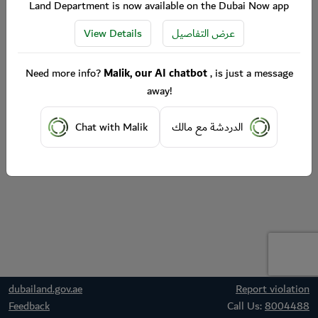
Land Department is now available on the Dubai Now app
View Details
عرض التفاصيل
Need more info?
Malik, our AI chatbot
, is just a message
away!
Chat with Malik
الدردشة مع مالك
dubailand.gov.ae
Report violation
Feedback
Call Us:
8004488