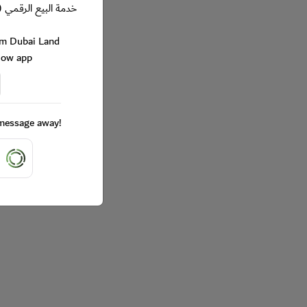
خدمة البيع الرقمي (
rom Dubai Land
Now app
a message away!