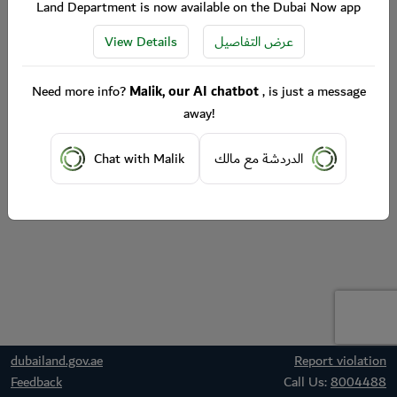
Land Department is now available on the Dubai Now app
View Details
عرض التفاصيل
Need more info?
Malik, our AI chatbot
, is just a message
away!
Chat with Malik
الدردشة مع مالك
dubailand.gov.ae
Report violation
Feedback
Call Us:
8004488