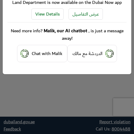
Land Department is now available on the Dubai Now app
View Details
عرض التفاصيل
Need more info?
Malik, our AI chatbot
, is just a message
away!
Chat with Malik
الدردشة مع مالك
dubailand.gov.ae
Report violation
Feedback
Call Us:
8004488