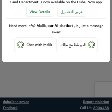
Land Department is now available on the Dubai Now app
View Details
عرض التفاصيل
Need more info?
Malik, our AI chatbot
, is just a message
away!
Chat with Malik
الدردشة مع مالك
dubailand.gov.ae
Report violation
Feedback
Call Us:
8004488